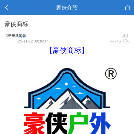
豪侠介绍
豪侠商标
点击重新加载
夫子
楼主
25-11-12 00:36:37
745
0
【豪侠商标】