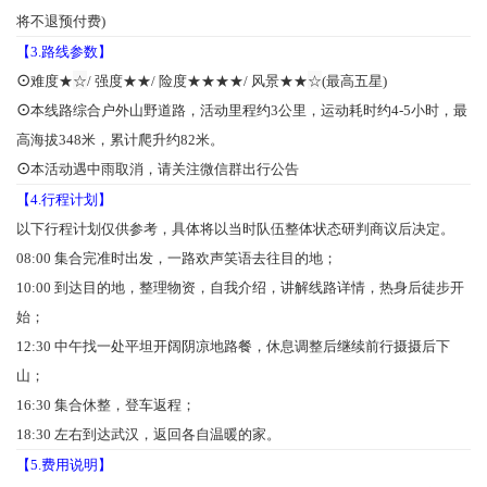
将不退预付费)
【3.路线参数】
⊙
难度★
☆
/ 强度★★/ 险度★★
★
★
/ 风景★★
☆
(最高五星)
⊙
本线路综合户外山野道路，活动里程约3公里，运动耗时约4-5小时，最
高海拔348米，累计爬升约82米。
⊙
本活动遇中雨取消，请关注微信群出行公告
【4.行程计划】
以下行程计划仅供参考，具体将以当时队伍整体状态研判商议后决定。
08:00 集合完准时出发，一路欢声笑语去往目的地；
10:00 到达目的地，整理物资，自我介绍，讲解线路详情，热身后徒步开
始；
12:30 中午找一处平坦开阔阴凉地路餐，休息调整后继续前行摄摄后下
山；
16:30 集合休整，登车返程；
18:30 左右到达武汉，返回各自温暖的家。
【5.费用说明】