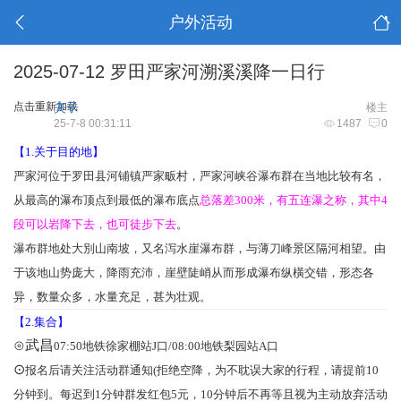
户外活动
2025-07-12 罗田严家河溯溪溪降一日行
点击重新加载
夫子
楼主
25-7-8 00:31:11
1487
0
【1.关于目的地】
严家河位于罗田县河铺镇严家畈村，严家河峡谷瀑布群在当地比较有名，
从最高的瀑布顶点到最低的瀑布底点
总落差
300米，
有五连瀑之称，
其中4
段可以岩降下去，也可徒步下去
。
瀑布群地处大別山南坡，又名泻水崖瀑布群，与薄刀峰景区隔河相望。由
于该地山势庞大，降雨充沛，崖壁陡峭从而形成瀑布纵橫交错，形态各
异，数量众多，水量充足，甚为壮观。
【2.集合】
⊙武昌
07:50
地铁徐家棚
站J口/08:00地铁梨园站A口
⊙
报名后请关注活动群通知(拒绝空降，为不耽误大家的行程，请提前10
分钟到。每迟到1分钟群发红包5元，10分钟后不再等且视为主动放弃活动