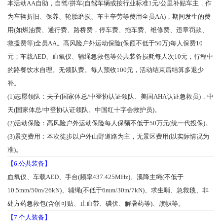
本活动AA自助，自驾/拼车(自驾车辆或按行业标准1元/公里补贴车主，作
为车辆折旧、保养、轮胎磨损、车主辛劳等费用全员AA)，期间发生的费
用(如燃油费、通行费、路桥费，停车费、拖车费、维修费、违章罚款、
救援费等)全员AA。高风险户外运动保险(保额不低于50万)每人保费10
元；
车载AED、
血氧仪、
辅绳急救包等公共装备损耗每人次10元，行程中
的路餐饮水自理。无领队费。每人预收100元，活动结束后结算多退少
补。
(1)志愿领队：夫子(国家体总/中登协认证领队、美国AHA认证急救员)，中
天
(国家体总/中登协认证领队、中国红十字会救护员)。
(2)活动保险：
高风险
户外运动保险每人保额不低于50万元(统一代投保)。
(3)景交费用：本次徒步以户外山野道路为主，无景区费用(以实际情况为
准)。
【6.公共装备】
血氧仪、车载AED、
手台(频率437.425MHz)、溪降主绳
(不低于
10.5mm/50m/26kN)
、
辅绳(不低于6mm/30m/7kN)、求生哨、急救毯、非
处方药急救包(含创可贴、止血带、碘伏、解暑药等)、旗帜等。
【7.个人装备】