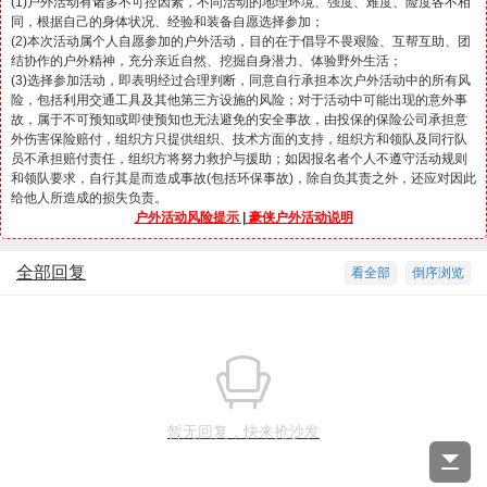
(1)户外活动有诸多不可控因素，不同活动的地理环境、强度、难度、险度各不相
同，根据自己的身体状况、经验和装备自愿选择参加；
(2)本次活动属个人自愿参加的户外活动，目的在于倡导不畏艰险、互帮互助、团
结协作的户外精神，充分亲近自然、挖掘自身潜力、体验野外生活；
(3)选择参加活动，即表明经过合理判断，同意自行承担本次户外活动中的所有风
险，包括利用交通工具及其他第三方设施的风险；对于活动中可能出现的意外事
故，属于不可预知或即使预知也无法避免的安全事故，由投保的保险公司承担意
外伤害保险赔付，组织方只提供组织、技术方面的支持，组织方和领队及同行队
员不承担赔付责任，组织方将努力救护与援助；如因报名者个人不遵守活动规则
和领队要求，自行其是而造成事故(包括环保事故)，除自负其责之外，还应对因此
给他人所造成的损失负责。
户外活动风险提示
|
豪侠户外活动说明
全部回复
看全部
倒序浏览
暂无回复，快来抢沙发