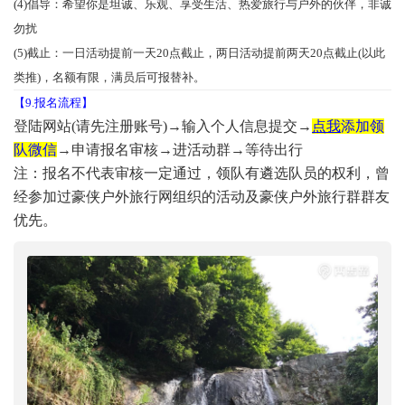
(4)倡导：希望你是坦诚、乐观、享受生活、热爱旅行与户外的伙伴，非诚
勿扰
(5)截止：一日活动提前一天20点截止，两日活动提前两天20点截止(以此
类推)，名额有限，满员后可报替补。
【9.报名流程】
登陆网站(请先注册账号)
→
输入个人信息提交→
点我
添加领
队微信
→申请报名审核→进活动群→等待出行
注：报名不代表审核一定通过，领队有遴选队员的权利，曾
经参加过豪侠户外旅行网组织的活动及豪侠户外旅行群群友
优先。