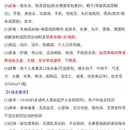
(0)
必备
：
救生衣、
双肩背包(防水溯溪背包更好)、帽子(带披风或宽帽
沿)、手套、身份证、垃圾袋、手机、充电宝、头灯或电筒、雨具(雨衣/雨
伞或雨披)、饮水。
(1)穿着：长袖或短袖+袖套或防晒衣/皮肤衣、长裤、头巾、墨镜、溯溪鞋
或解放鞋或防滑运动鞋及
替换衣物+凉/拖鞋
。
(2)用品：纸巾、湿巾、防晒霜、个人日常药物。
(3)装备：
护膝、登山仗、运动相机、电池、手机防水袋。
如需体验岩降溪
降须备
头盔、主锁、安全带或扁带、下降器。
(4)路餐：依个人食量及口味自备(可选面包、馒头包子、牛肉干、巧克
力、火腿、水果、果冻、卤制品、花生仁、咸菜、自热食品等)，饮水至
少500ml*3瓶。
【8.报名要求】
(1)基本：10-60岁(未成年人需由监护人全程陪同)
，有户外徒步经历
(2)身体：身体健康，无高血压、心脏病，无任何急、慢性病、无突发性等
不适合剧烈运动的疾病
(3)纪律：娇生惯养的、无团队意识的、不合群的、凡事爱挑剔的请勿报名