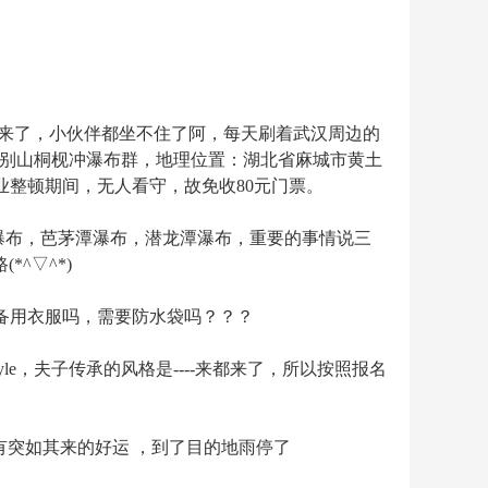
步
就来了，小伙伴都坐不住了阿，每天刷着武汉周边的
别山桐枧冲瀑布群，地理位置：湖北省麻城市黄土
整顿期间，无人看守，故免收80元门票。
瀑布，芭茅潭瀑布，潜龙潭瀑布，重要的事情说三
^▽^*)
备用衣服吗，需要防水袋吗？？？
e，夫子传承的风格是----来都来了，所以按照报名
突如其来的好运 ，到了目的地雨停了