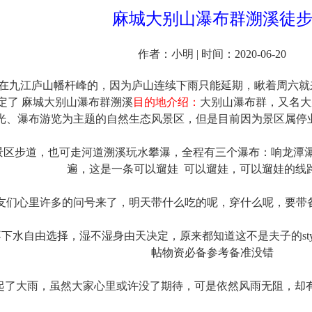
麻城大别山瀑布群溯溪徒
作者：小明 | 时间：2020-06-20
该在九江庐山幡杆峰的，因为庐山连续下雨只能延期，瞅着周六
敲定了 麻城大别山瀑布群溯溪
目的地介绍：
大别山瀑布群，又名大
光、瀑布游览为主题的自然生态风景区，但是目前因为景区属停业
景区步道，也可走河道溯溪玩水攀瀑，全程有三个瀑布：响龙潭
遍，这是一条可以遛娃 可以遛娃，可以遛娃的线路(*
友们心里许多的问号来了，明天带什么吃的呢，穿什么呢，要带
下水自由选择，湿不湿身由天决定，原来都知道这不是夫子的styl
帖物资必备参考备准没错
起了大雨，虽然大家心里或许没了期待，可是依然风雨无阻，却有