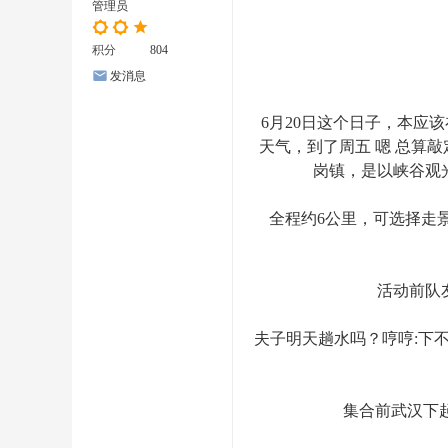
管理员
积分
804
发消息
6月20日这个日子，本应
天气，到了周五 嗯 总算
岗镇，是以峡谷观
全程约6公里，可选择走
活动前队
夫子明天趟水吗？哼哼:下不
集合前武汉下