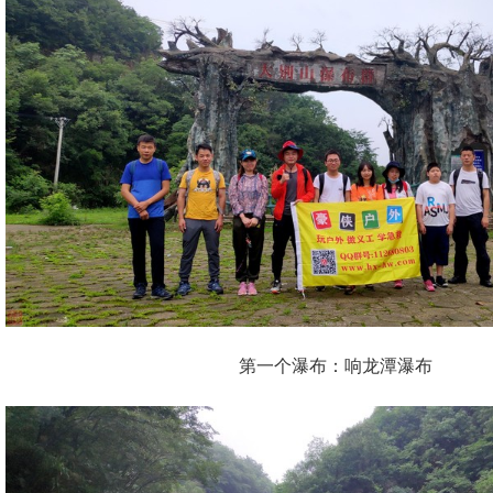
第一个瀑布：响龙潭瀑布