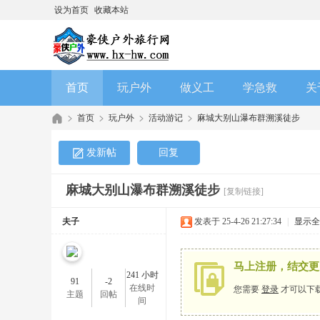
设为首页
收藏本站
首页
玩户外
做义工
学急救
关
首页
玩户外
活动游记
麻城大别山瀑布群溯溪徒步
发新帖
回复
麻城大别山瀑布群溯溪徒步
[复制链接]
夫子
发表于 25-4-26 21:27:34
|
显示全
马上注册，结交更
241 小时
91
-2
在线时
您需要
登录
才可以下
主题
回帖
间