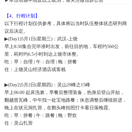
▶本活动遇中雨及以上取消，请关注微信群公告
【4、行程计划】
以下行程计划仅供参考，具体将以当时队伍整体状态研判商
议后决定。
▶(Day1)5月1日(星期三)：武汉-上饶
早上8:30集合完毕准时出发，前往目的地，车程约560公
里，耗时约6.5小时到达上饶市休整。
吃：早：自理 | 午：自理 | 晚：拼餐
住：上饶灵山经济酒店或客栈
▶(Day2)5月2日(星期四)：灵山29峰之15峰
早上06:00 起床洗漱，早餐后整理装备，热身后登山开始，
翻越曾瓦峰，中午找一处宝地路餐；休息调整后继续前进，
晚上在状元洞扎营，在鹅头峰拍照打卡看日落晚霞。
吃：早：拼餐 | 午：路餐 | 晚：野炊
住：灵山扎营