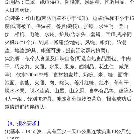
(2)用品：口罩、纸巾湿巾、防晒霜、风油精、洗漱用品、个
人日常药物。
(3)装备：登山包(带防雨罩不小于40升)、睡袋(温标不小于15
度)或薄被子、保温杯、餐具(碗筷)、护膝、求生哨、登山
仗、相机、电池、水袋、炉具(含炉头、套锅、气罐(规格同
火枫G2*1个))、钓具、帐篷(含地钉、风绳、帐灯)、防潮
垫、地垫(炉具、帐篷可拼，提前活动群内协商)。
(4)路餐：依个人食量及口味自备(可选自热食品面包、牛肉
干、巧克力、火腿、水果、果冻、卤制品、花生仁、咸菜
等)，饮水500ml*2瓶。食材如麦片、奶粉、米、糖、面饼、
泡面、食盐、火腿、肉、罐头、姜汁红糖、红枣、葡萄干、
脱水水果、脱水蔬菜、山屋、山之厨、自热食品等。
建议2-
4人一组，分别拼炉具、帐篷和分担物资背负，报名成功后
邀请进群约伴结队。
【8、报名要求】
(1)基本：18-55岁，
具有至少一天15公里
连续
负重10公斤徒