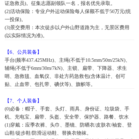
证急救员)。征集志愿副领队一名，报名优先录取。
(2)活动保险：专业户外运动保险每人保额不低于50万元(统
一投保)。
(3)景交费用：本次徒步以户外山野道路为主，无景区费用
(以实际情况为准)。
【6、公共装备】
手台(频率437.425MHz)、主绳(不低于10.5mm/50m/25kN)、
辅绳(不低于6mm/30m/7kN)、主锁、扁带、下降器、求生
哨、急救毯、血氧仪、非处方药急救包(含体温计、创可
贴、止血带、包扎带、碘伏等)、旗帜等。
【7、个人装备】
(0)必备：帽子、手套、头灯、雨具、身份证、垃圾袋、手
机、充电宝、
扁带、头盔、安全带、保护器、路餐、饮水
(1)穿戴：应季衣裤、头巾、墨镜、防晒衣/皮肤衣/袖套、登
山鞋/徒步鞋/防滑运动鞋、替换衣物袜。