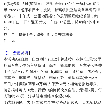
▶(Day5)5月5日(星期日)：营地-香炉山-竹桥-干坑林场-武汉
早上05:30 起床看日出，洗漱，拔营收账整理装备早餐后继
续徒步，中午找一处宝地路餐；休息调整后继续前进，约
16:00下山。开车返回武汉，车程612公里，耗时约7小时30
分。
吃：早：拼餐 | 午：路餐 | 晚：自理或拼餐
住：无
【5、费用说明】
本活动AA自助，自驾/拼车(自驾车辆或按行业标准1元/公里
补贴车主，作为车辆折旧、保养、轮胎磨损、车主辛劳等费
用全员AA)，期间发生的费用(如燃油费、通行费、路桥费，
停车费、拖车费、维修费、违章罚款、救援费等)全员AA。
五日户外保险(保额50万)每人保费50元；辅绳急救包等公共
装备损耗每人10元，行程中的路餐饮水自理。无领队费。每
人预收500元，活动结束后结算多退少补。
(1)志愿领队：夫子(国家体总/中登协认证领队、美国AHA认