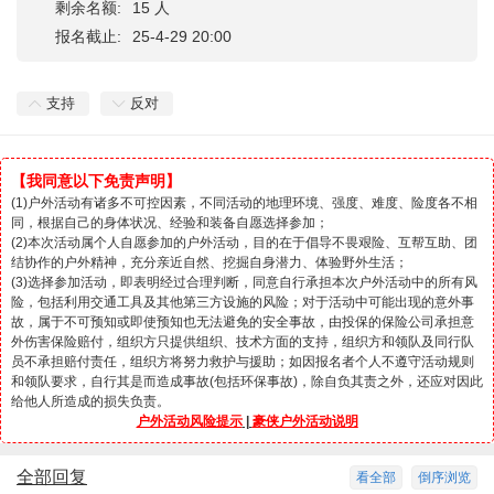
剩余名额:
15 人
报名截止:
25-4-29 20:00
支持
反对
【我同意以下免责声明】
(1)户外活动有诸多不可控因素，不同活动的地理环境、强度、难度、险度各不相
同，根据自己的身体状况、经验和装备自愿选择参加；
(2)本次活动属个人自愿参加的户外活动，目的在于倡导不畏艰险、互帮互助、团
结协作的户外精神，充分亲近自然、挖掘自身潜力、体验野外生活；
(3)选择参加活动，即表明经过合理判断，同意自行承担本次户外活动中的所有风
险，包括利用交通工具及其他第三方设施的风险；对于活动中可能出现的意外事
故，属于不可预知或即使预知也无法避免的安全事故，由投保的保险公司承担意
外伤害保险赔付，组织方只提供组织、技术方面的支持，组织方和领队及同行队
员不承担赔付责任，组织方将努力救护与援助；如因报名者个人不遵守活动规则
和领队要求，自行其是而造成事故(包括环保事故)，除自负其责之外，还应对因此
给他人所造成的损失负责。
户外活动风险提示
|
豪侠户外活动说明
全部回复
看全部
倒序浏览