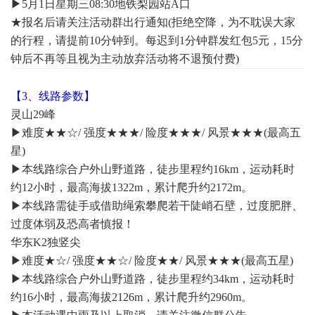
▶5月1日星期三08:30地铁梨园站A口
★报名后请关注活动群出行通知(拒绝空降，为不耽误大家
的行程，请提前10分钟到。每迟到1分钟群发红包5元，15分
钟后不再等且视为主动放弃活动将不退预付费)
【3、线路参数】
灵山29峰
▶难度★★☆/ 强度★★★/ 险度★★★/ 风景★★★(最高五
星)
▶本线路综合户外山野道路，徒步里程约16km，运动耗时
约12小时，最高海拔1322m，累计爬升约2172m。
▶本线路需徒手或借助绳索攀爬若干陡峭石壁，过度肥胖、
过度体弱及恐高者慎报！
华东K2独竖尖
▶难度★☆/ 强度★★☆/ 险度★★/ 风景★★★(最高五星)
▶本线路综合户外山野道路，徒步里程约34km，运动耗时
约16小时，最高海拔2126m，累计爬升约2960m。