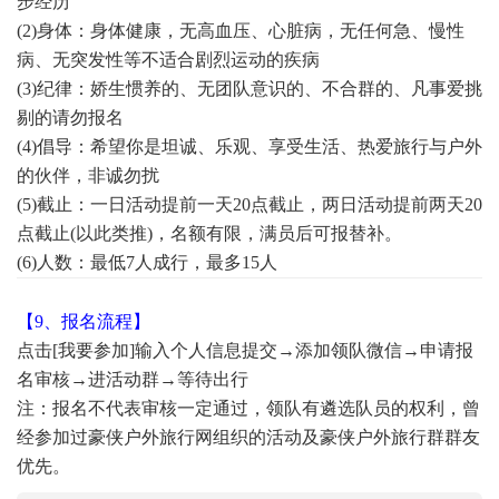
步经历
(2)身体：身体健康，无高血压、心脏病，无任何急、慢性
病、无突发性等不适合剧烈运动的疾病
(3)纪律：娇生惯养的、无团队意识的、不合群的、凡事爱挑
剔的请勿报名
(4)倡导：希望你是坦诚、乐观、享受生活、热爱旅行与户外
的伙伴，非诚勿扰
(5)截止：一日活动提前一天20点截止，两日活动提前两天20
点截止(以此类推)，名额有限，满员后可报替补。
(6)人数：最低7人成行，最多15人
【9、报名流程】
点击[我要参加]输入个人信息提交→
添加领队微信
→申请报
名审核→进活动群→等待出行
注：报名不代表审核一定通过，领队有遴选队员的权利，曾
经参加过豪侠户外旅行网组织的活动及豪侠户外旅行群群友
优先。