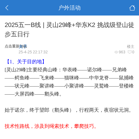
户外活动
2025五一B线 | 灵山29峰+华东K2 挑战级登山徒
步五日行
点击重新加载
夫子
楼主
25-4-25 22:17:32
963
0
【1、关于目的地】
[灵山29峰]主要经典山峰：华表峰——诺尔峰——兄弟峰
——鳄鱼峰——飞来峰——猫咪峰——中华龙脊——鼠捕峰
——状元峰——聚讲峰——小聚讲峰——灵鹫峰——登楼峰
——大屏四峰——鹅头峰。
始于诺尔，终于望郎（鹅头峰），行程两天，夜宿状元洞。
技术性路线，涉及到绳索技术，攀爬技巧。