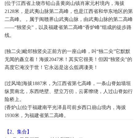
[
位于江西省上饶市铅山县黄岗山镇肖家元村境内，海拔
2128米，是武夷山脉第二高峰，也是江西省和华东地区的第
二高峰。
，属于闽赣界山武夷山脉，由武夷山脉的第二高峰
——“独竖尖”，以及福建省第二高峰“香炉峰”组成的徒步路
线。
[独二尖]毗邻独竖尖正前方的一座山峰，叫“独二尖”它默默
无闻的矗立着！海拔2047米！其实它很美！但因“独竖尖”的
高度它淹没于世！它永远是这么低调凄美！
[过风坳]海拔1887米，为江西省第七高峰，一条山脊如墙垣
纵贯南北，东西绝壁、壁立万仞，云雾缭绕，人过山脊如行
险桥上。
[香炉山]位于福建南平光泽县司前乡西口崩山境内，海拔
1930米，为福建省第二高峰。
【2、集合】