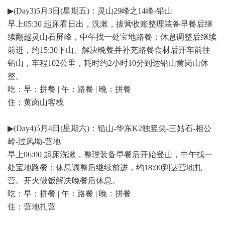
▶(Day3)5月3日(星期五)：灵山29峰之14峰-铅山
早上05:30 起床看日出，洗漱，拔营收账整理装备早餐后继
续翻越灵山石屏峰，中午找一处宝地路餐；休息调整后继续
前进，约15:30下山。解决晚餐并补充路餐食材后开车前往
铅山，车程102公里，耗时约2小时10分到达铅山黄岗山休
整。
吃：早：拼餐 | 午：路餐 | 晚：拼餐
住：黄岗山客栈
▶(Day4)5月4日(星期六)：铅山-华东K2独竖尖-三姑石-相公
岭-过风坳-营地
早上06:00 起床洗漱，整理装备早餐后开始登山，中午找一
处宝地路餐；休息调整后继续前进，约18:00到达营地扎
营。开火做饭解决晚餐后休息。
吃：早：拼餐 | 午：路餐 | 晚：拼餐
住：营地扎营