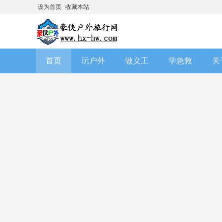
设为首页
收藏本站
首页
玩户外
做义工
学急救
关